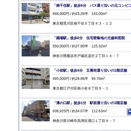
「南千住駅」徒歩6分 バス通り沿いの元コンビ
946,000円 / 約43.26坪 143.00m
2
東京都荒川区南千住５丁目４３－１２
「踊場駅」徒歩6分 住宅密集地の元歯科医院
550,000円 / 約37.90坪 125.32m
2
神奈川県横浜市戸塚区汲沢２丁目１４－７
「小岩駅」徒歩4分 五番街通り沿いの1階店舗
495,000円 / 約28.96坪 95.76m
2
東京都江戸川区南小岩８丁目９－１
「溝の口駅」徒歩1分 駅前通り沿いの3階店舗
936,925円 / 約34.07坪 112.63m
2
神奈川県川崎市高津区溝口１丁目９－７