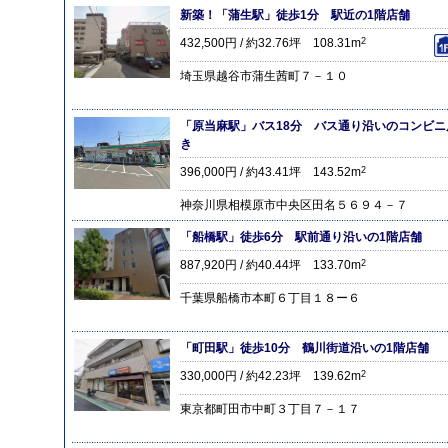
新築！「蒲生駅」徒歩1分 駅近の1階店舗
432,500円 / 約32.76坪 108.31m
2
埼玉県越谷市蒲生茜町７－１０
「原当麻駅」バス18分 バス通り沿いのコンビ
き
396,000円 / 約43.41坪 143.52m
2
神奈川県相模原市中央区田名５６９４－７
「船橋駅」徒歩6分 駅前通り沿いの1階店舗
887,920円 / 約40.44坪 133.70m
2
千葉県船橋市本町６丁目１８ー６
「町田駅」徒歩10分 鶴川街道沿いの1階店舗
330,000円 / 約42.23坪 139.62m
2
東京都町田市中町３丁目７－１７