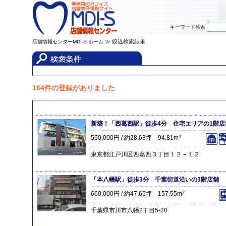
キーワード検索
≫ 絞込検索結果
店舗情報センターMDI-S ホーム
164件の登録がありました
新築！「西葛西駅」徒歩4分 住宅エリアの1階店
550,000円 / 約28.68坪 94.81m
2
東京都江戸川区西葛西３丁目１２－１２
「本八幡駅」徒歩3分 千葉街道沿いの3階店舗
660,000円 / 約47.65坪 157.55m
2
千葉県市川市八幡2丁目5-20